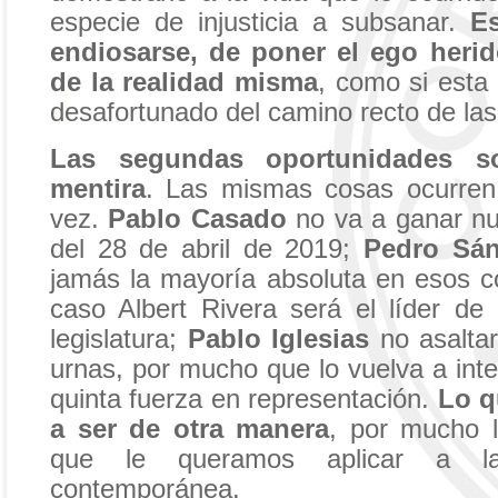
especie de injusticia a subsanar.
E
endiosarse, de poner el ego heri
de la realidad misma
, como si esta
desafortunado del camino recto de las
Las segundas oportunidades s
mentira
. Las mismas cosas ocurren
vez.
Pablo Casado
no va a ganar nu
del 28 de abril de 2019;
Pedro Sá
jamás la mayoría absoluta en esos c
caso Albert Rivera será el líder de 
legislatura;
Pablo Iglesias
no asaltar
urnas, por mucho que lo vuelva a inte
quinta fuerza en representación.
Lo q
a ser de otra manera
, por mucho l
que le queramos aplicar a la 
contemporánea.