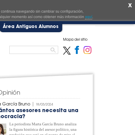
X
i continua navegando sin cambiar su configuración,
cualquier momento así como obtener más información
aquí
.
Área Antiguos Alumnos
Mapa del sitio
Opinión
 García Bruno
|
18/03/2024
ántos asesores necesita una
ocracia?
La periodista Marta García Bruno analiza
la figura histórica del asesor político, una
profesión que está en el punto de mira al