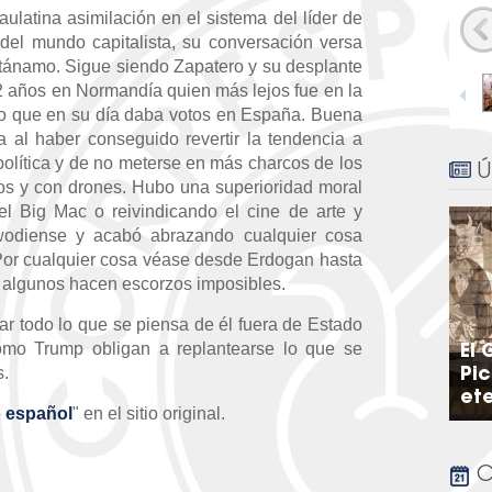
aulatina asimilación en el sistema del líder de
del mundo capitalista, su conversación versa
tánamo. Sigue siendo Zapatero y su desplante
 años en Normandía quien más lejos fue en la
1
/
22
mo que en su día daba votos en España. Buena
 al haber conseguido revertir la tendencia a
olítica y de no meterse en más charcos de los
Ú
jos y con drones. Hubo una superioridad moral
 Big Mac o reivindicando el cine de arte y
ywodiense y acabó abrazando cualquier cosa
Por cualquier cosa véase desde Erdogan hasta
 algunos hacen escorzos imposibles.
 todo lo que se piensa de él fuera de Estado
omo Trump obligan a replantearse lo que se
El 
s.
Pic
et
o español
" en el sitio original.
C