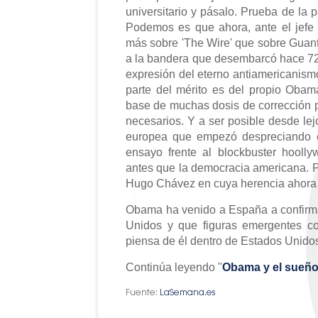
universitario y pásalo. Prueba de la p
Podemos es que ahora, ante el jefe 
más sobre 'The Wire' que sobre Guan
a la bandera que desembarcó hace 72
expresión del eterno antiamericanis
parte del mérito es del propio Obama
base de muchas dosis de corrección p
necesarios. Y a ser posible desde le
europea que empezó despreciando el
ensayo frente al blockbuster hooll
antes que la democracia americana. 
Hugo Chávez en cuya herencia ahora
Obama ha venido a España a confirmar
Unidos y que figuras emergentes c
piensa de él dentro de Estados Unido
Continúa leyendo "
O
bama y el sueñ
Fuente:
LaSemana.es