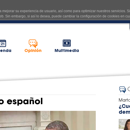
 mejorar su experiencia de usuario, así como para optimizar nuestros servicios. S
eb. Sin embargo, si así lo desea, puede cambiar la configuración de cookies en 
enda
Opinión
Multimedia
o español
Marta
¿Cu
dem