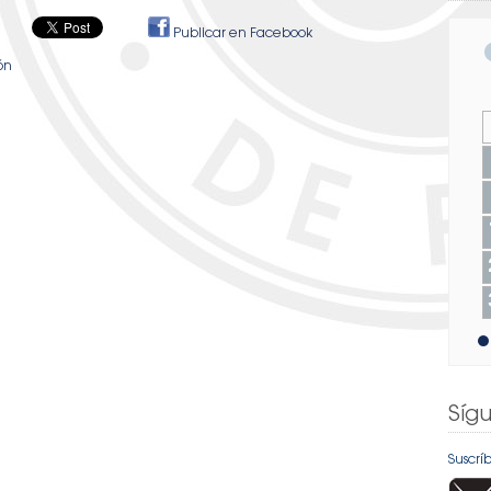
Publicar en Facebook
ión
Síg
Suscrí