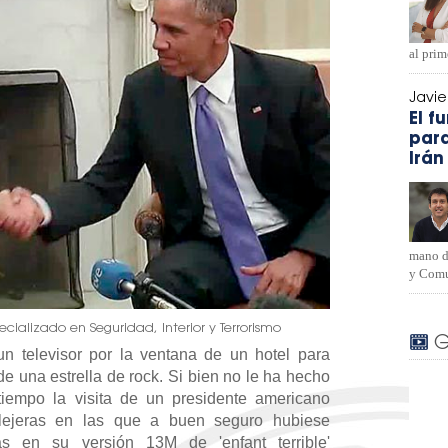
al pri
Javi
El f
para
Irán
mano d
y Comu
ecializado en Seguridad, Interior y Terrorismo
G
n televisor por la ventana de un hotel para
 de una estrella de rock. Si bien no le ha hecho
 tiempo la visita de un presidente americano
llejeras en las que a buen seguro hubiese
as en su versión 13M de 'enfant terrible'