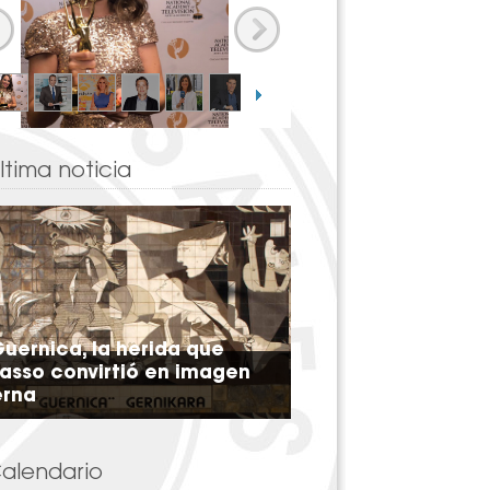
ltima noticia
Guernica, la herida que
asso convirtió en imagen
erna
alendario