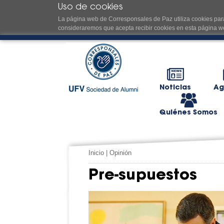
Uso de cookies
La página web de Corresponsales de Paz utiliza cookies para
consideraremos que acepta recibir cookies en esta página w
Noticias
Ag
Quiénes Somos
Inicio
|
Opinión
Pre-supuestos