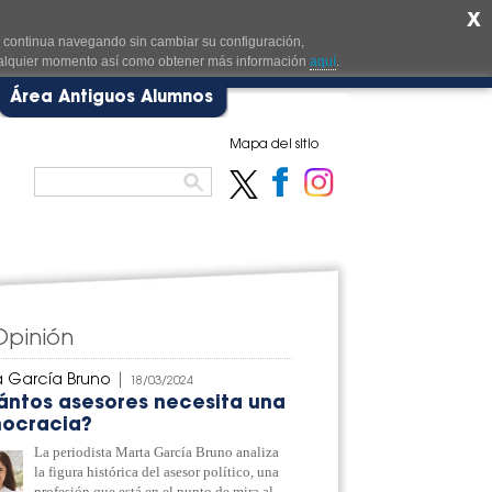
X
i continua navegando sin cambiar su configuración,
cualquier momento así como obtener más información
aquí
.
Área Antiguos Alumnos
Mapa del sitio
Opinión
 García Bruno
|
18/03/2024
ántos asesores necesita una
ocracia?
La periodista Marta García Bruno analiza
la figura histórica del asesor político, una
profesión que está en el punto de mira al