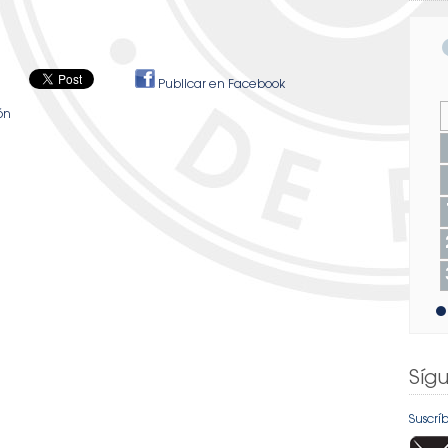
Publicar en Facebook
ión
Síg
Suscrí