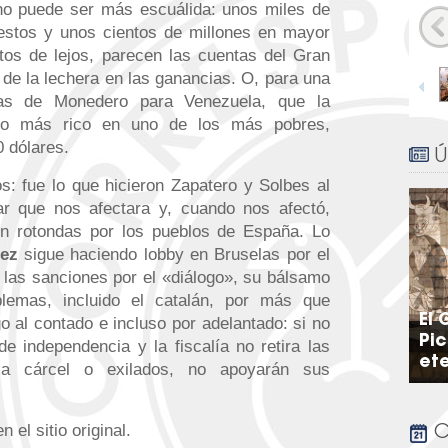
 no puede ser más escuálida: unos miles de
estos y unos cientos de millones en mayor
tos de lejos, parecen las cuentas del Gran
 de la lechera en las ganancias. O, para una
1
/
22
as de Monedero para Venezuela, que la
ano más rico en uno de los más pobres,
0 dólares.
Ú
s: fue lo que hicieron Zapatero y Solbes al
gar que nos afectara y, cuando nos afectó,
en rotondas por los pueblos de España. Lo
ez
sigue haciendo lobby en Bruselas por el
las sanciones por el «diálogo», su bálsamo
lemas, incluido el catalán, por más que
El 
o al contado e incluso por adelantado: si no
Pic
 independencia y la fiscalía no retira las
et
la cárcel o exilados, no apoyarán sus
en el sitio original.
C