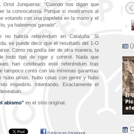
at, Oriol Junqueras: "Cuando nos digan que
er la convocatoria. Porque si mostramos al
e votando con una papeleta en la mano y el
rlo, ya habremos ganado".
1
/
22
e no habría referéndum en Cataluña. Si
a, se puede decir que el resultado del 1-O
Ú
arse. Como no podía ser de otra manera, la
de todo tipo de rigor y control. Nada que
 pues han celebrado este referéndum tras
ue tampoco contó con las mínimas garantías
ue hubo urnas, hubo colas con gente y hubo
ando impedirlo. Intentando. Exactamente el
 deseaban.
El 
Pic
el abismo"
en el sitio original.
et
C
Publicar en Facebook