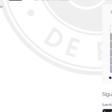
ión
Síg
Suscrí