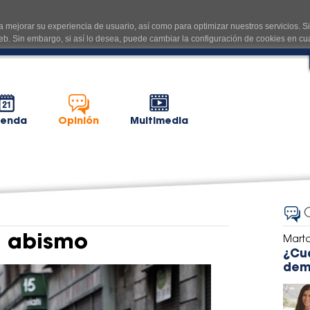
 mejorar su experiencia de usuario, así como para optimizar nuestros servicios. S
eb. Sin embargo, si así lo desea, puede cambiar la configuración de cookies en 
enda
Opinión
Multimedia
l abismo
Marta
¿Cu
dem