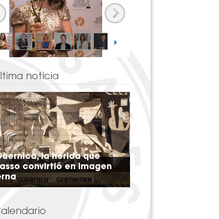
ltima noticia
Guernica, la herida que
asso convirtió en imagen
erna
alendario