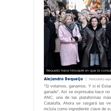
Requeijo hace hincapié en que la consult
Alejandro Requeijo
|
Periodista esp
"Si votamos, ganamos. Y si el Estad
ganado". Así se expresaba hace no
ANC, una de las plataformas más 
Cataluña. Ahora se rasgará las vest
incluía como ingrediente clave de su