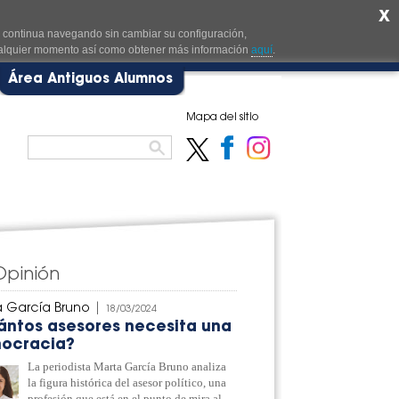
X
i continua navegando sin cambiar su configuración,
cualquier momento así como obtener más información
aquí
.
Área Antiguos Alumnos
Mapa del sitio
Opinión
 García Bruno
|
18/03/2024
ántos asesores necesita una
ocracia?
La periodista Marta García Bruno analiza
la figura histórica del asesor político, una
profesión que está en el punto de mira al