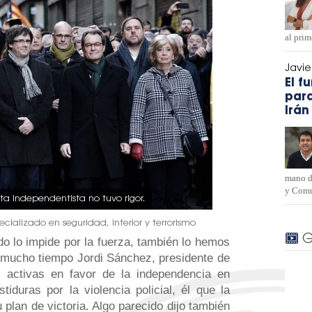
al pri
Javi
El f
para
Irán
mano d
y Comu
a independentista no tuvo rigor.
ecializado en seguridad, interior y terrorismo
G
o lo impide por la fuerza, también lo hemos
 mucho tiempo Jordi Sánchez, presidente de
activas en favor de la independencia en
iduras por la violencia policial, él que la
 plan de victoria. Algo parecido dijo también